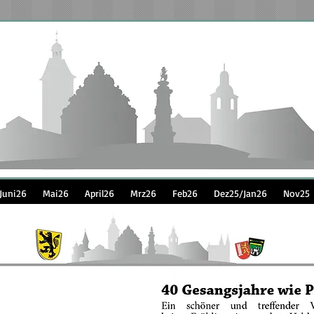
Juni26
Mai26
April26
Mrz26
Feb26
Dez25/Jan26
Nov25