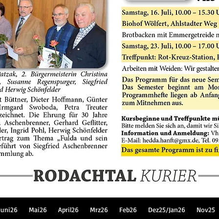
Juni26
Mai26
April26
Mrz26
Feb26
Dez25/Jan26
Nov25