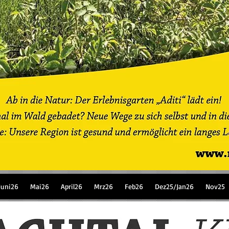
Juni26
Mai26
April26
Mrz26
Feb26
Dez25/Jan26
Nov25