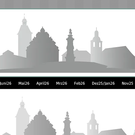
Juni26
Mai26
April26
Mrz26
Feb26
Dez25/Jan26
Nov25