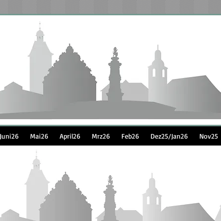
Juni26
Mai26
April26
Mrz26
Feb26
Dez25/Jan26
Nov25