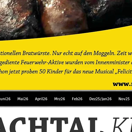
Juni26
Mai26
April26
Mrz26
Feb26
Dez25/Jan26
Nov25