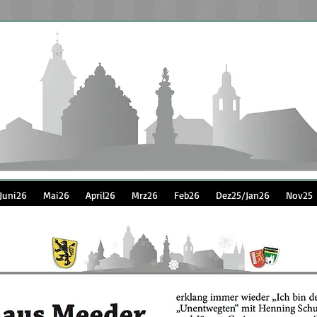
Juni26
Mai26
April26
Mrz26
Feb26
Dez25/Jan26
Nov25