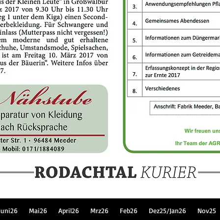
Juni26
Mai26
April26
Mrz26
Feb26
Dez25/Jan26
Nov25