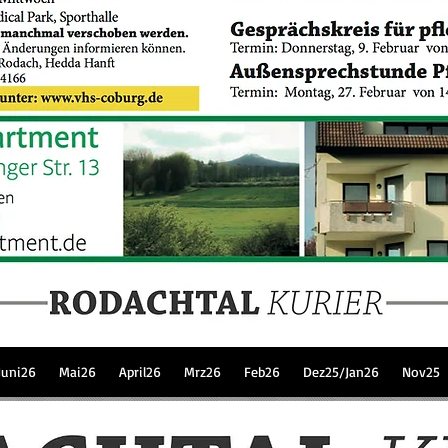
Juni26
Mai26
April26
Mrz26
Feb26
Dez25/Jan26
Nov25