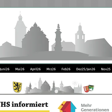
Juni26
Mai26
April26
Mrz26
Feb26
Dez25/Jan26
Nov25